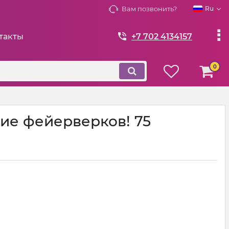
Вам позвонить?
Ru
такты
+7 702 4134157
0
ние фейерверков! 75