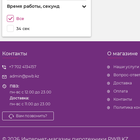
Время работы, секунд
Все
34 сек
Контакты
О магазине
+7 702 4134157
Наши услуги
Вопрос-отве
admin@pwb.kz
Доставка
ПВЗ:
Оплата
пн-вс с 12.00 до 23.00
Доставка:
Контакты
пн-вс с 11.00 до 23.00
Политика ко
Вам позвонить?
© 2026
Интернет-магазин пиротехники PWB.KZ