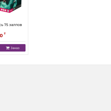
ь 75 залпов
₸
00
Заказ