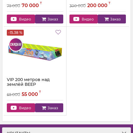
Артикул:
JF C20-100V/01
Артикул:
JF H110-40SF/01
₸
₸
70 000
200 000
75 000
300 000
Видео
Заказ
Видео
Заказ
-15.38 %
VIP 200 метров над
землёй ВЕЕР
Артикул:
JF C15-200/01V01
₸
55 000
65 000
Видео
Заказ