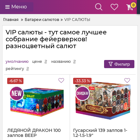
0
Меню
Главная
Батареи салютов
VIP САЛЮТЫ
VIP салюты - тут самое лучшее
собрание фейерверков!
разноцветный салют
умолчанию
цене
названию
Фильтр
рейтингу
-6.67 %
-33.33 %
ЛЕДЯНОЙ ДРАКОН 100
Гусарский 139 залпов 1-
залпов ВЕЕР
1.2-1.5-1.9"