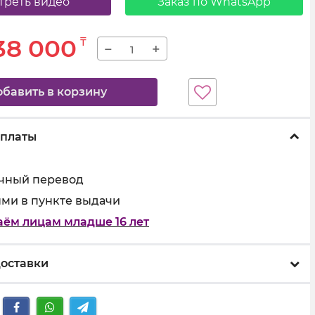
треть видео
Заказ по WhatsApp
38 000
₸
−
+
обавить в корзину
оплаты
чный перевод
ми в пункте выдачи
аём лицам младше 16 лет
оставки