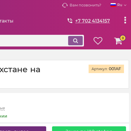
Вам позвонить?
Ru
такты
+7 702 4134157
0
хстане на
001AF
Артикул:
зыв
ичии