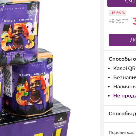
Смо
-15.56 %
45 000
₸
Д
Способы 
Kaspi QR
Безнали
Наличны
Не прод
Способы д
Поделиться: