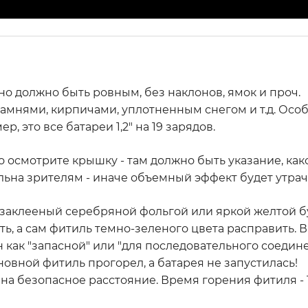
Оно должно быть ровным, без наклонов, ямок и проч.
амнями, кирпичами, уплотненным снегом и т.д. Особ
это все батареи 1,2" на 19 зарядов.
осмотрите крышку - там должно быть указание, како
ьна зрителям - иначе объемный эффект будет утрач
заклееный серебряной фольгой или яркой желтой бу
ть, а сам фитиль темно-зеленого цвета расправить.
 как "запасной" или "для последовательного соедин
новной фитиль прогорел, а батарея не запустилась!
а безопасное расстояние. Время горения фитиля - 1