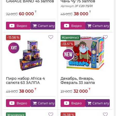
GARAGE BAND 45 залпов
Чань Чу 75 залпов
Артикул:
JF С20-75/01
₸
₸
60 000
38 000
72 000
45 000
Видео
Сатып алу
Видео
Сатып алу
-15.56 %
Ұсынамыз
-13.51 %
Пиро набор Africa 4
Декабрь, Январь,
салюта 63 ЗАЛПА
Февраль 33 залпа
Артикул:
001AF
Артикул:
JF C20/25-33 (С30)
₸
₸
38 000
32 000
45 000
37 000
Видео
Сатып алу
Видео
Сатып алу
Ұсынамыз
-15.38 %