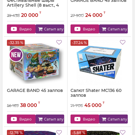
Фестивальные шары
GARAGE BAND 45 залпов
Artillery Shell (8 выст., 4
эф.)/VS-0046 VS-0046
₸
₸
20 000
24 000
39 438
27 900
Артикул:
VS-0046
Видео
Сатып алу
Видео
Сатып алу
-32.35 %
-37.24 %
GARAGE BAND 45 залпов
Салют Shater MC136 60
залпов
Артикул:
MC136
₸
₸
38 000
45 000
56 169
71 706
Видео
Сатып алу
Видео
Сатып алу
-12.78 %
-5.88 %