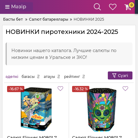
0
Мәзір
Басты бет
Салют батареялары
НОВИНКИ 2025
НОВИНКИ пиротехники 2024-2025
Новинки нашего каталога. Лучшие салюты по
низким ценам в Уральске и ЗКО!
Сүзгі
әдепкі
бағасы
атауы
рейтинг
-16.67 %
-16.32 %
Салют Flower M0801 7
Салют Flower M0801 7