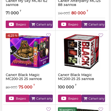
Салют My Sky MC161 62
Салют Afterparty MC125
залпов
88 залпов
Артикул:
MC125
₸
₸
71 000
80 000
110 000
Видео
Сатып алу
Видео
Сатып алу
-6.25 %
Салют Black Magic
Салют Black Magic
MC200-25 25 залпов
MC200-25 25 залпов
Артикул:
JF C40-30/01
Артикул:
MC200-25
₸
₸
75 000
100 000
80 000
Видео
Сатып алу
Видео
Сатып алу
Ұсынамыз