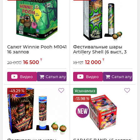
Салют Winnie Pooh M1041
Фестивальные шары
16 залпов
Artillery Shell (6 выст., 3
эф.)/GP2515 GP2515
Артикул:
M1041
₸
₸
16 500
12 000
20 000
19 121
Артикул:
GP2515
Видео
Сатып алу
Видео
Сатып алу
-49.29 %
Ұсынамыз
-13.98 %