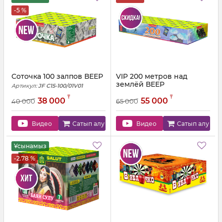
-5 %
Соточка 100 залпов ВЕЕР
VIP 200 метров над
землёй ВЕЕР
Артикул:
JF C15-100/01V01
Артикул:
JF C15-200/01V01
₸
₸
38 000
55 000
40 000
65 000
Видео
Сатып алу
Видео
Сатып алу
Ұсынамыз
-2.78 %