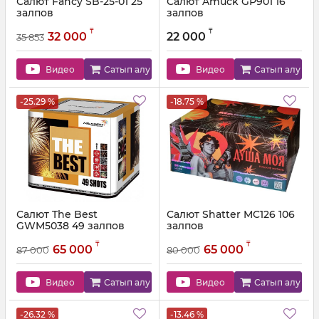
Салют Fancy SB-25-01 25
Салют Amuck GP901 16
залпов
залпов
Артикул:
SB-25-01
Артикул:
GP901
₸
₸
32 000
22 000
35 853
Видео
Сатып алу
Видео
Сатып алу
-25.29 %
-18.75 %
Салют The Best
Салют Shatter MC126 106
GWM5038 49 залпов
залпов
Артикул:
GWM5038
Артикул:
MC126
₸
₸
65 000
65 000
87 000
80 000
Видео
Сатып алу
Видео
Сатып алу
-26.32 %
-13.46 %