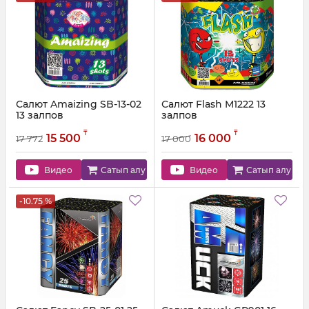
Салют Amaizing SB-13-02
Салют Flash M1222 13
13 залпов
залпов
Артикул:
SB-13-02
Артикул:
M1222
₸
₸
15 500
16 000
17 772
17 000
Видео
Сатып алу
Видео
Сатып алу
-10.75 %