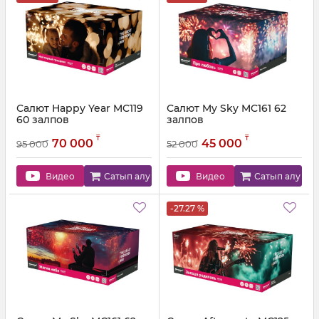
Салют Happy Year MC119
Салют My Sky MC161 62
60 залпов
залпов
Артикул:
MC119
Артикул:
MC161
₸
₸
70 000
45 000
95 000
52 000
Видео
Сатып алу
Видео
Сатып алу
-27.27 %