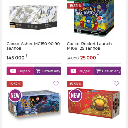
-19.35 %
Салют Asher MC150-90 90
Салют Rocket Launch
залпов
M1061 25 залпов
Артикул:
MC150-90
Артикул:
M1061
₸
₸
145 000
25 000
31 000
Видео
Сатып алу
Видео
Сатып алу
-16.67 %
-15.56 %