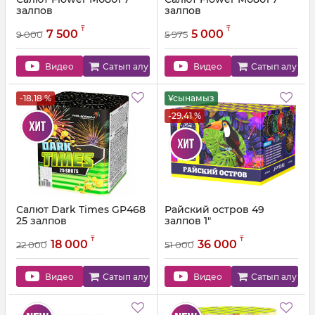
залпов
залпов
Артикул:
M0812
Артикул:
M0801
₸
₸
7 500
5 000
9 000
5 975
Видео
Сатып алу
Видео
Сатып алу
-18.18 %
Ұсынамыз
-29.41 %
Салют Dark Times GP468
Райский остров 49
25 залпов
залпов 1"
Артикул:
GP468
Артикул:
MC C25-49/01
₸
₸
18 000
36 000
22 000
51 000
Видео
Сатып алу
Видео
Сатып алу