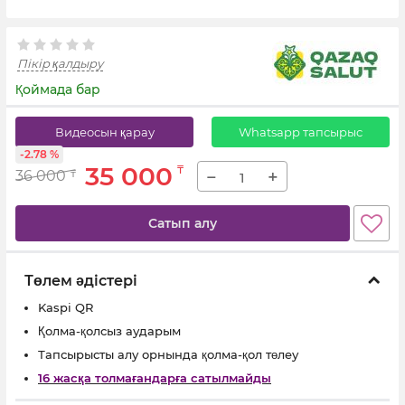
Пікір қалдыру
Қоймада бар
Видеосын қарау
Whatsapp тапсырыс
-2.78 %
35 000
₸
−
+
36 000
₸
Сатып алу
Төлем әдістері
Kaspi QR
Қолма-қолсыз аударым
Тапсырысты алу орнында қолма-қол төлеу
16 жасқа толмағандарға сатылмайды