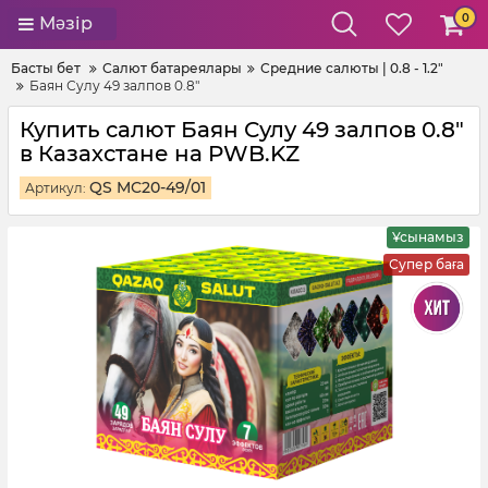
0
Мәзір
Басты бет
Салют батареялары
Средние салюты | 0.8 - 1.2"
Баян Сулу 49 залпов 0.8"
Купить салют Баян Сулу 49 залпов 0.8"
в Казахстане на PWB.KZ
QS MC20-49/01
Артикул:
Ұсынамыз
Супер баға