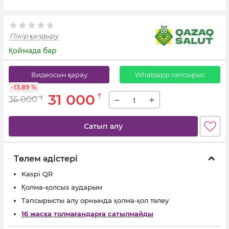
Пікір қалдыру
Қоймада бар
Видеосын қарау
Whatsapp тапсырыс
-13.89 %
31 000
₸
−
+
36 000
₸
Сатып алу
Төлем әдістері
Kaspi QR
Қолма-қолсыз аударым
Тапсырысты алу орнында қолма-қол төлеу
16 жасқа толмағандарға сатылмайды